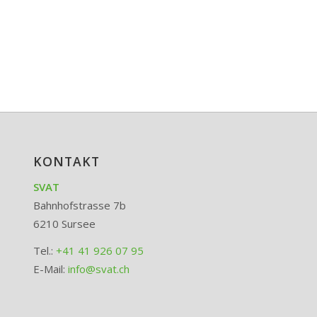
KONTAKT
SVAT
Bahnhofstrasse 7b
6210 Sursee
Tel.:
+41 41 926 07 95
E-Mail:
info@svat.ch