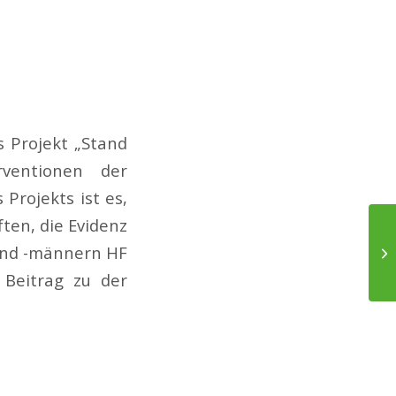
 Projekt „Stand
rventionen der
 Projekts ist es,
ten, die Evidenz
 und -männern HF
Ra
n Beitrag zu der